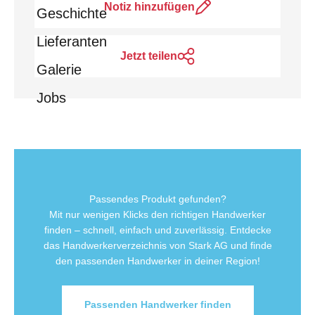
Notiz hinzufügen
Geschichte
Lieferanten
Jetzt teilen
Galerie
Jobs
Passendes Produkt gefunden?
Mit nur wenigen Klicks den richtigen Handwerker
finden – schnell, einfach und zuverlässig. Entdecke
das Handwerkerverzeichnis von Stark AG und finde
den passenden Handwerker in deiner Region!
Passenden Handwerker finden