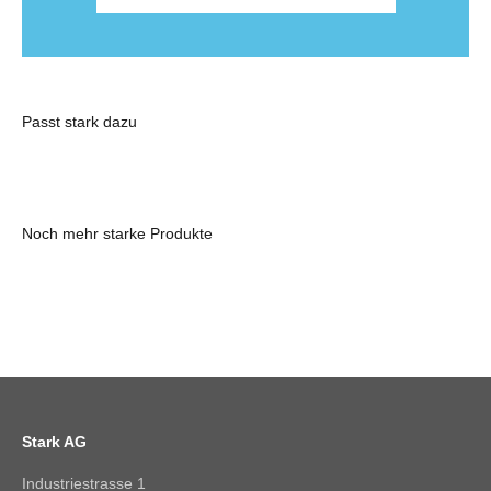
Besuche uns im STARKraum in Altstätten
und erlebe Holz mit allen Sinnen.
Montag bis Freitag: 09:00 - 17:00
Jetzt online Termin buchen
Stark AG
Industriestrasse 1