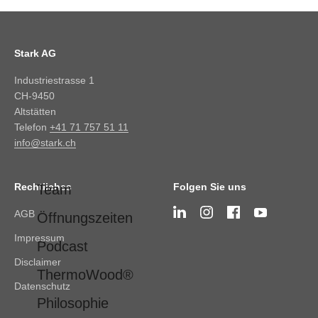
Stark AG
Industriestrasse 1
CH-9450
Altstätten
Telefon
+41 71 757 51 11
info@stark.ch
Rechtliches
Folgen Sie uns
Team
AGB
Öffnungszeiten
Impressum
Podcast
Disclaimer
ThermoWood®
Datenschutz
Philosophie