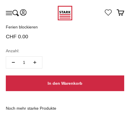
Zum Inhalt springen
STARKraum
Kundenkontoseite öffnen
Warenk
Suche öffnen
Navigationsmenü öffnen
Ferien blockieren
Angebot
CHF 0.00
Anzahl:
In den Warenkorb