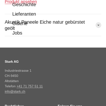
Produkt ansehen
Geschichte
Lieferanten
Akustik Paneele Eiche natur gebürstet
Galerie
geölt
Jobs
Stark AG
Industriestrasse 1
CH-9450
Altstätten
Telefon
+41 71 757 51 11
info@stark.ch