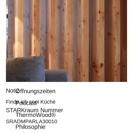
Team
Notiz
Öffnungszeiten
Finde ich cool Küche
Podcast
STARKraum Nummer
ThermoWood®
SRADMPARLA30010
Philosophie