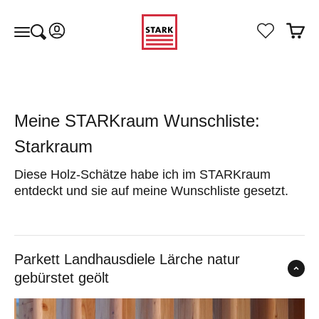
Zum Inhalt springen
STARKraum
Kundenkontoseite öffnen
Warenk
Suche öffnen
Navigationsmenü öffnen
Meine STARKraum Wunschliste:
Starkraum
Diese Holz-Schätze habe ich im STARKraum
entdeckt und sie auf meine Wunschliste gesetzt.
Parkett Landhausdiele Lärche natur
gebürstet geölt