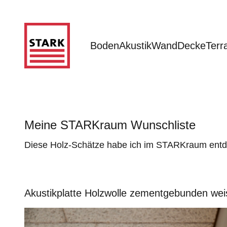
Zum Inhalt springen
STARKraum
Boden
Akustik
Wand
Decke
Terr
Meine STARKraum Wunschliste
Diese Holz-Schätze habe ich im STARKraum entde
Akustikplatte Holzwolle zementgebunden wei