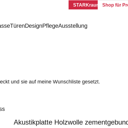
STARKraum
Shop für Pr
asse
Türen
Design
Pflege
Ausstellung
ckt und sie auf meine Wunschliste gesetzt.
ss
Akustikplatte Holzwolle zementgebun