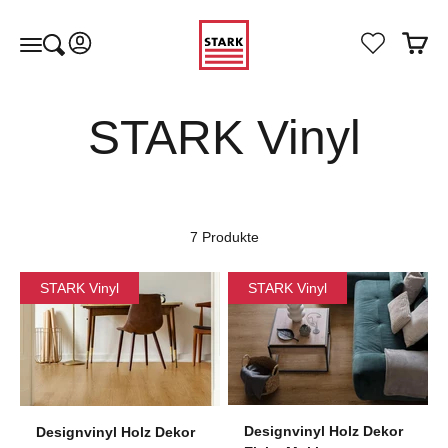
Zum Inhalt springen
STARKraum
Kundenkontoseite öffnen
Warenk
Suche öffnen
Navigationsmenü öffnen
7 Produkte
STARK Vinyl
STARK Vinyl
Designvinyl Holz Dekor
Designvinyl Holz Dekor