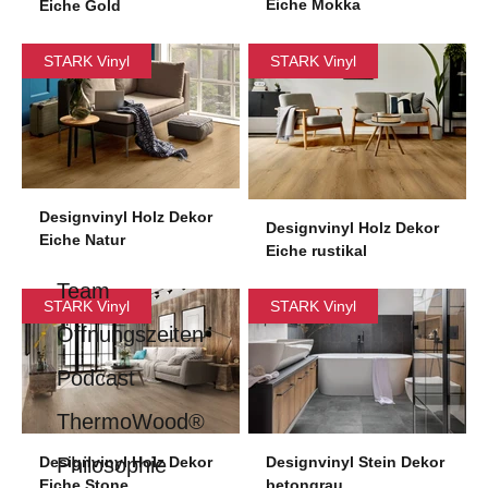
Eiche Mokka
Eiche Gold
STARK Vinyl
STARK Vinyl
Designvinyl Holz Dekor
Designvinyl Holz Dekor
Eiche Natur
Eiche rustikal
Team
STARK Vinyl
STARK Vinyl
Öffnungszeiten
Podcast
ThermoWood®
Designvinyl Holz Dekor
Designvinyl Stein Dekor
Philosophie
Eiche Stone
betongrau