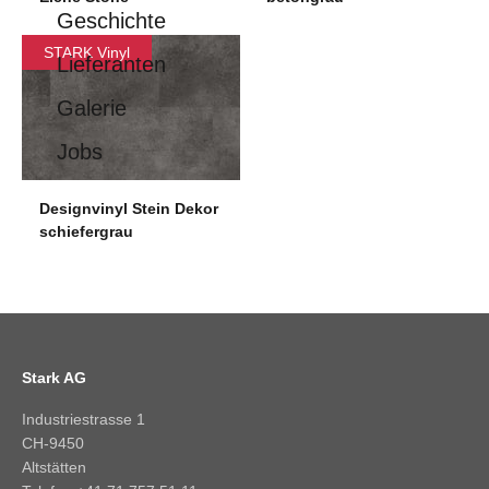
Geschichte
STARK Vinyl
Lieferanten
Galerie
Jobs
Designvinyl Stein Dekor
schiefergrau
Stark AG
Industriestrasse 1
CH-9450
Altstätten